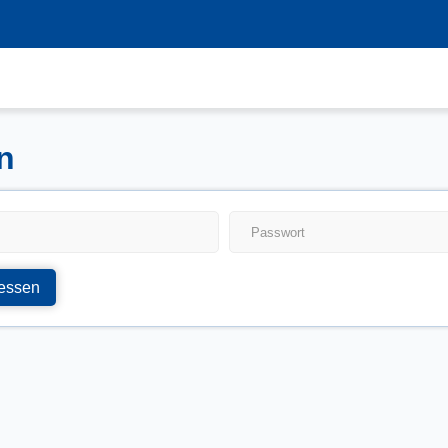
n
essen